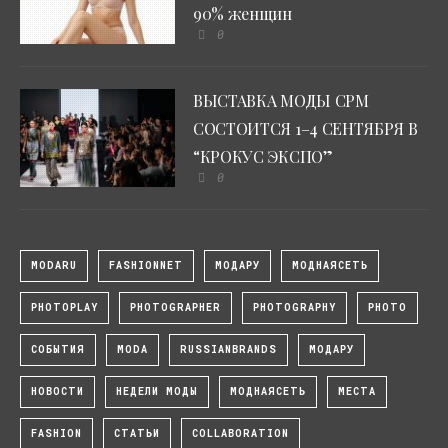
90% женщин
0
ВЫСТАВКА МОДЫ CPM
СОСТОИТСЯ 1–4 СЕНТЯБРЯ В
“КРОКУС ЭКСПО”
0
MODARU
FASHIONNET
МОДАРУ
МОДНАЯСЕТЬ
PHOTOPLAY
PHOTOGRAPHER
PHOTOGRAPHY
PHOTO
СОБЫТИЯ
MODA
RUSSIANBRANDS
МОДАРУ
НОВОСТИ
НЕДЕЛИ МОДЫ
МОДНАЯСЕТЬ
МЕСТА
FASHION
СТАТЬИ
COLLABORATION