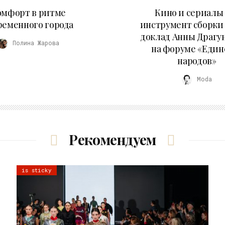
21.07.2026
10.07.2026
омфорт в ритме
Кино и сериалы 
ременного города
инструмент сборки
доклад Анны Драгу
Полина Жарова
на форуме «Един
народов»
Moda
Рекомендуем
is sticky