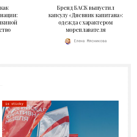
09.07.2026
как
Бренд БАСК выпустил
 нации:
капсулу «Дневник капитана»:
нкиной
одежда с характером
ство
мореплавателя
Елена Мясникова
is sticky