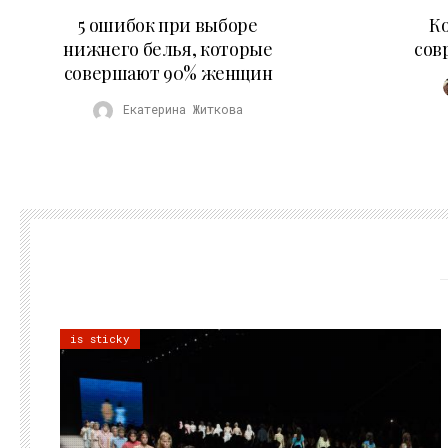
30.07.2026
5 ошибок при выборе
К
нижнего белья, которые
сов
совершают 90% женщин
Екатерина Житкова
is sticky