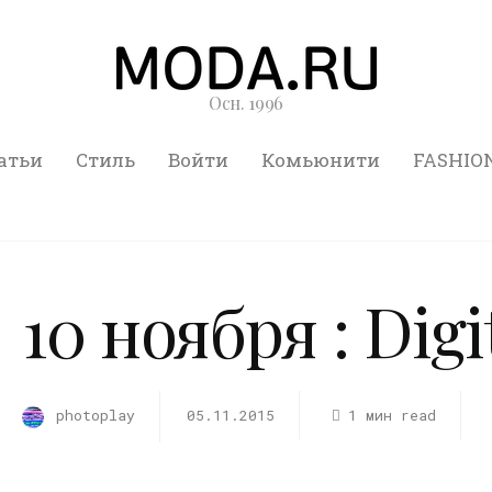
Осн. 1996
атьи
Стиль
Войти
Комьюнити
FASHIO
10 ноября : Digi
photoplay
05.11.2015
1 мин read