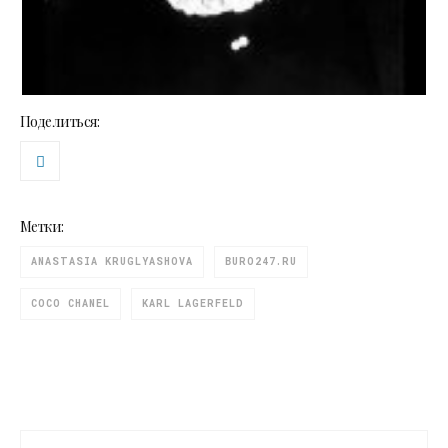
Поделиться:
Метки:
ANASTASIA KRUGLYASHOVA
BURO247.RU
COCO CHANEL
KARL LAGERFELD