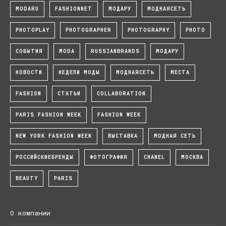
MODARU
FASHIONNET
МОДАРУ
МОДНАЯСЕТЬ
PHOTOPLAY
PHOTOGRAPHER
PHOTOGRAPHY
PHOTO
СОБЫТИЯ
MODA
RUSSIANBRANDS
МОДАРУ
НОВОСТИ
НЕДЕЛИ МОДЫ
МОДНАЯСЕТЬ
МЕСТА
FASHION
СТАТЬИ
COLLABORATION
PARIS FASHION WEEK
FASHION WEEK
NEW YORK FASHION WEEK
ВЫСТАВКА
МОДНАЯ СЕТЬ
РОССИЙСКИЕБРЕНДЫ
ФОТОГРАФИЯ
CHANEL
МОСКВА
BEAUTY
PARIS
О компании