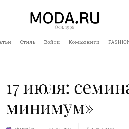
Осн. 1996
атьи
Стиль
Войти
Комьюнити
FASHIO
17 июля: семи
минимум»