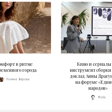
21.07.2026
10.07.2026
омфорт в ритме
Кино и сериалы 
ременного города
инструмент сборки
доклад Анны Драгу
Полина Жарова
на форуме «Един
народов»
Moda