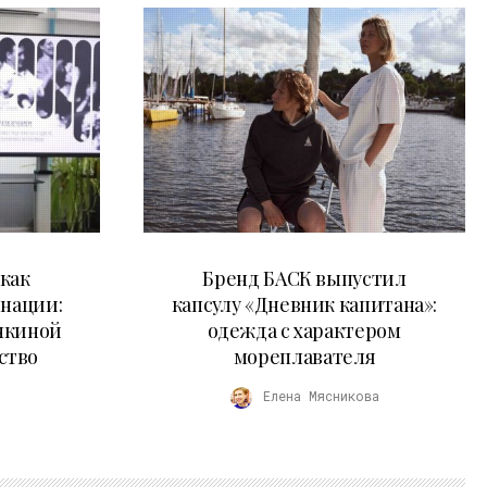
09.07.2026
как
Бренд БАСК выпустил
 нации:
капсулу «Дневник капитана»:
нкиной
одежда с характером
ство
мореплавателя
Елена Мясникова