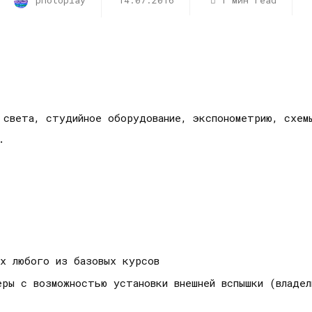
photoplay
14.07.2016
1 мин read
 света, студийное оборудование, экспонометрию, схем
и.
ах любого из базовых курсов
меры с возможностью установки внешней вспышки (владе