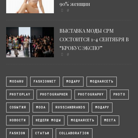
90% женщин
0
ВЫСТАВКА МОДЫ CPM
СОСТОИТСЯ 1–4 СЕНТЯБРЯ В
“КРОКУС ЭКСПО”
0
MODARU
FASHIONNET
МОДАРУ
МОДНАЯСЕТЬ
PHOTOPLAY
PHOTOGRAPHER
PHOTOGRAPHY
PHOTO
СОБЫТИЯ
MODA
RUSSIANBRANDS
МОДАРУ
НОВОСТИ
НЕДЕЛИ МОДЫ
МОДНАЯСЕТЬ
МЕСТА
FASHION
СТАТЬИ
COLLABORATION