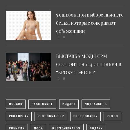
5 ошибок при выборе нижнего
белья, которые совершают
90% женщин
0
ВЫСТАВКА МОДЫ CPM
СОСТОИТСЯ 1–4 СЕНТЯБРЯ В
“КРОКУС ЭКСПО”
0
MODARU
FASHIONNET
МОДАРУ
МОДНАЯСЕТЬ
PHOTOPLAY
PHOTOGRAPHER
PHOTOGRAPHY
PHOTO
СОБЫТИЯ
MODA
RUSSIANBRANDS
МОДАРУ