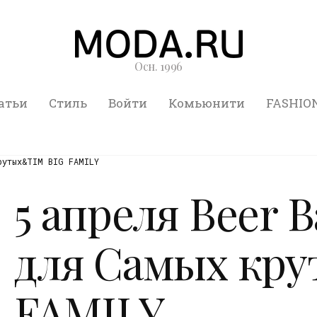
Осн. 1996
атьи
Стиль
Войти
Комьюнити
FASHIO
рутых&TIM BIG FAMILY
5 апреля Beer 
для Самых кр
FAMILY