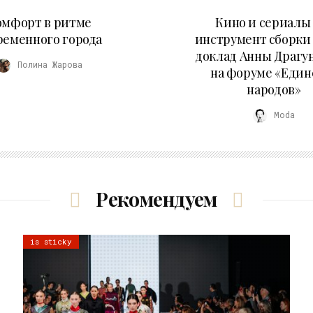
21.07.2026
10.07.2026
омфорт в ритме
Кино и сериалы 
ременного города
инструмент сборки
доклад Анны Драгу
Полина Жарова
на форуме «Един
народов»
Moda
Рекомендуем
is sticky