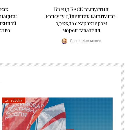
09.07.2026
как
Бренд БАСК выпустил
 нации:
капсулу «Дневник капитана»:
нкиной
одежда с характером
ство
мореплавателя
Елена Мясникова
is sticky