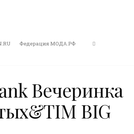
N.RU
Федерация МОДА.РФ
Bank Вечеринка
утых&TIM BIG