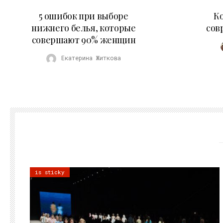
30.07.2026
5 ошибок при выборе
К
нижнего белья, которые
сов
совершают 90% женщин
Екатерина Житкова
is sticky