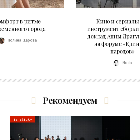
21.07.2026
10.07.2026
омфорт в ритме
Кино и сериалы 
ременного города
инструмент сборки
доклад Анны Драгу
Полина Жарова
на форуме «Един
народов»
Moda
Рекомендуем
is sticky