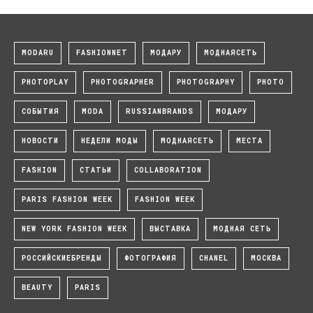
MODARU
FASHIONNET
МОДАРУ
МОДНАЯСЕТЬ
PHOTOPLAY
PHOTOGRAPHER
PHOTOGRAPHY
PHOTO
СОБЫТИЯ
MODA
RUSSIANBRANDS
МОДАРУ
НОВОСТИ
НЕДЕЛИ МОДЫ
МОДНАЯСЕТЬ
МЕСТА
FASHION
СТАТЬИ
COLLABORATION
PARIS FASHION WEEK
FASHION WEEK
NEW YORK FASHION WEEK
ВЫСТАВКА
МОДНАЯ СЕТЬ
РОССИЙСКИЕБРЕНДЫ
ФОТОГРАФИЯ
CHANEL
МОСКВА
BEAUTY
PARIS