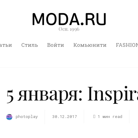
Осн. 1996
атьи
Стиль
Войти
Комьюнити
FASHIO
5 января: Inspi
photoplay
30.12.2017
1 мин read