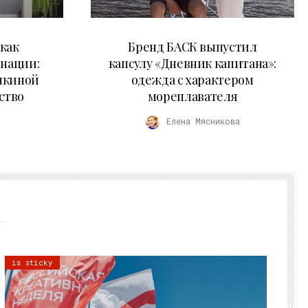
09.07.2026
как
Бренд БАСК выпустил
 нации:
капсулу «Дневник капитана»:
нкиной
одежда с характером
ство
мореплавателя
Елена Мясникова
is sticky