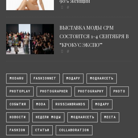
90% женщин
0
ВЫСТАВКА МОДЫ CPM
СОСТОИТСЯ 1–4 СЕНТЯБРЯ В
“КРОКУС ЭКСПО”
0
MODARU
FASHIONNET
МОДАРУ
МОДНАЯСЕТЬ
PHOTOPLAY
PHOTOGRAPHER
PHOTOGRAPHY
PHOTO
СОБЫТИЯ
MODA
RUSSIANBRANDS
МОДАРУ
НОВОСТИ
НЕДЕЛИ МОДЫ
МОДНАЯСЕТЬ
МЕСТА
FASHION
СТАТЬИ
COLLABORATION