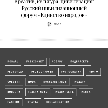
Креатив, культура, цивилизация:
Русский цивилизационный
форум «Единство народов»
Moda
MODARU
FASHIONNET
МОДАРУ
МОДНАЯСЕТЬ
PHOTOPLAY
PHOTOGRAPHER
PHOTOGRAPHY
PHOTO
СОБЫТИЯ
MODA
RUSSIANBRANDS
МОДАРУ
НОВОСТИ
НЕДЕЛИ МОДЫ
МОДНАЯСЕТЬ
МЕСТА
FASHION
СТАТЬИ
COLLABORATION