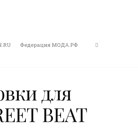
N.RU
Федерация МОДА.РФ
овки для
REET BEAT