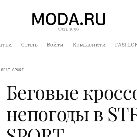
Осн. 1996
атьи
Стиль
Войти
Комьюнити
FASHIO
 BEAT SPORT
Беговые кросс
непогоды в ST
SPORT