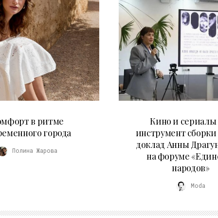
21.07.2026
10.07.2026
омфорт в ритме
Кино и сериалы 
ременного города
инструмент сборки
доклад Анны Драгу
Полина Жарова
на форуме «Един
народов»
Moda