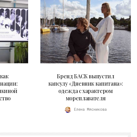
09.07.2026
как
Бренд БАСК выпустил
 нации:
капсулу «Дневник капитана»:
нкиной
одежда с характером
ство
мореплавателя
Елена Мясникова