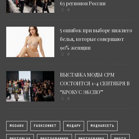
63 регионов России
0
5 ошибок при выборе нижнего
белья, которые совершают
90% женщин
0
ВЫСТАВКА МОДЫ CPM
СОСТОИТСЯ 1–4 СЕНТЯБРЯ В
“КРОКУС ЭКСПО”
0
MODARU
FASHIONNET
МОДАРУ
МОДНАЯСЕТЬ
PHOTOPLAY
PHOTOGRAPHER
PHOTOGRAPHY
PHOTO