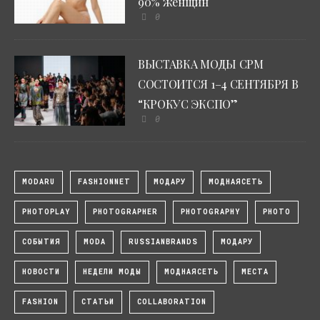
90% женщин
0
ВЫСТАВКА МОДЫ CPM
СОСТОИТСЯ 1–4 СЕНТЯБРЯ В
“КРОКУС ЭКСПО”
0
MODARU
FASHIONNET
МОДАРУ
МОДНАЯСЕТЬ
PHOTOPLAY
PHOTOGRAPHER
PHOTOGRAPHY
PHOTO
СОБЫТИЯ
MODA
RUSSIANBRANDS
МОДАРУ
НОВОСТИ
НЕДЕЛИ МОДЫ
МОДНАЯСЕТЬ
МЕСТА
FASHION
СТАТЬИ
COLLABORATION