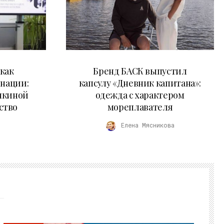
09.07.2026
как
Бренд БАСК выпустил
 нации:
капсулу «Дневник капитана»:
нкиной
одежда с характером
ство
мореплавателя
Елена Мясникова