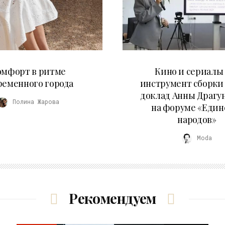
21.07.2026
10.07.2026
омфорт в ритме
Кино и сериалы 
ременного города
инструмент сборки
доклад Анны Драгу
Полина Жарова
на форуме «Един
народов»
Moda
Рекомендуем