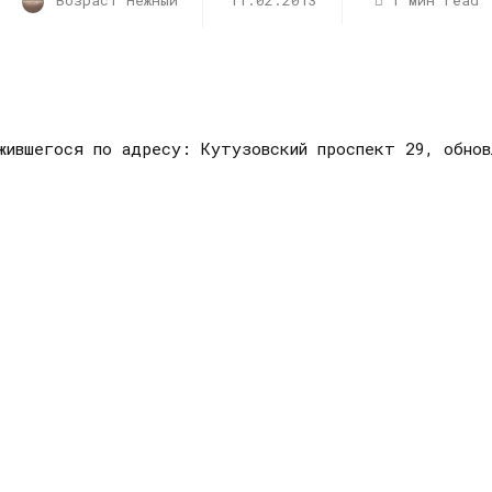
Возраст Нежный
11.02.2013
1 мин read
жившегося по адресу: Кутузовский проспект 29, обнов