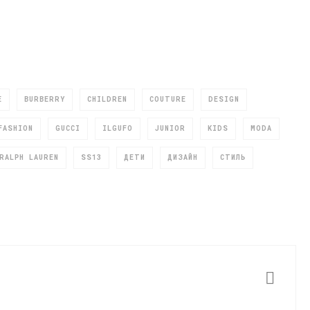
E
BURBERRY
CHILDREN
COUTURE
DESIGN
FASHION
GUCCI
ILGUFO
JUNIOR
KIDS
MODA
RALPH LAUREN
SS13
ДЕТИ
ДИЗАЙН
СТИЛЬ