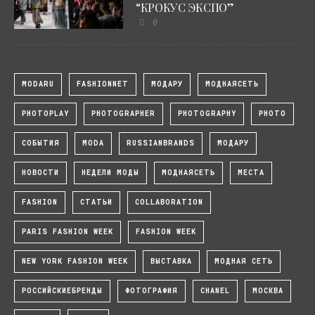
“КРОКУС ЭКСПО”
0
MODARU
FASHIONNET
МОДАРУ
МОДНАЯСЕТЬ
PHOTOPLAY
PHOTOGRAPHER
PHOTOGRAPHY
PHOTO
СОБЫТИЯ
MODA
RUSSIANBRANDS
МОДАРУ
НОВОСТИ
НЕДЕЛИ МОДЫ
МОДНАЯСЕТЬ
МЕСТА
FASHION
СТАТЬИ
COLLABORATION
PARIS FASHION WEEK
FASHION WEEK
NEW YORK FASHION WEEK
ВЫСТАВКА
МОДНАЯ СЕТЬ
РОССИЙСКИЕБРЕНДЫ
ФОТОГРАФИЯ
CHANEL
МОСКВА