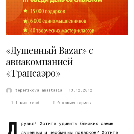
«Душевный Bazar» с
авиакомпанией
«Трансаэро»
teperikova anastasia
13.12.2012
1 мин read
0 комментариев
Д
рузья! Хотите удивить близких самым
душевным и необычным подарком? Хотите