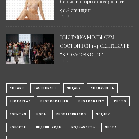
белья, которые совершают
90% женщин
0
ВЫСТАВКА МОДЫ CPM
СОСТОИТСЯ 1–4 СЕНТЯБРЯ В
“КРОКУС ЭКСПО”
0
MODARU
FASHIONNET
МОДАРУ
МОДНАЯСЕТЬ
PHOTOPLAY
PHOTOGRAPHER
PHOTOGRAPHY
PHOTO
СОБЫТИЯ
MODA
RUSSIANBRANDS
МОДАРУ
НОВОСТИ
НЕДЕЛИ МОДЫ
МОДНАЯСЕТЬ
МЕСТА