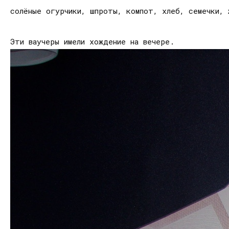
солёные огурчики, шпроты, компот, хлеб, семечки, 
Эти ваучеры имели хождение на вечере.