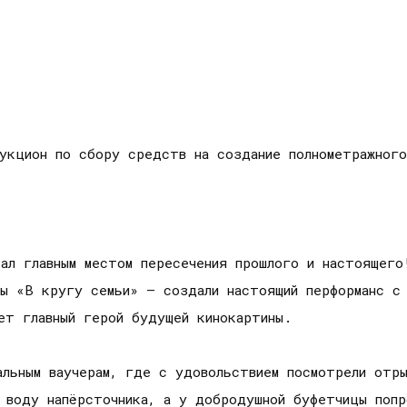
укцион по сбору средств на создание полнометражного
тал главным местом пересечения прошлого и настоящего
мы «В кругу семьи» – создали настоящий перформанс с
т главный герой будущей кинокартины.
альным ваучерам, где с удовольствием посмотрели отр
ю воду напёрсточника, а у добродушной буфетчицы поп