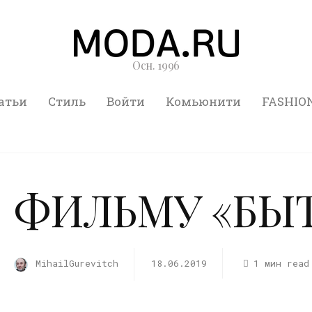
Осн. 1996
атьи
Стиль
Войти
Комьюнити
FASHIO
ФИЛЬМУ «БЫТ
MihailGurevitch
18.06.2019
1 мин read