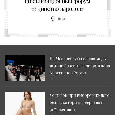
цивилизационный форум
«Единство народов»
Moda
На Московскую неделю моды
подали более тысячи заявок из
63 регионов России
0
5 ошибок при выборе нижнего
белья, которые совершают
90% женщин
0