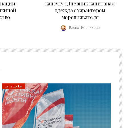
 нации:
капсулу «Дневник капитана»:
нкиной
одежда с характером
ство
мореплавателя
Елена Мясникова
is sticky