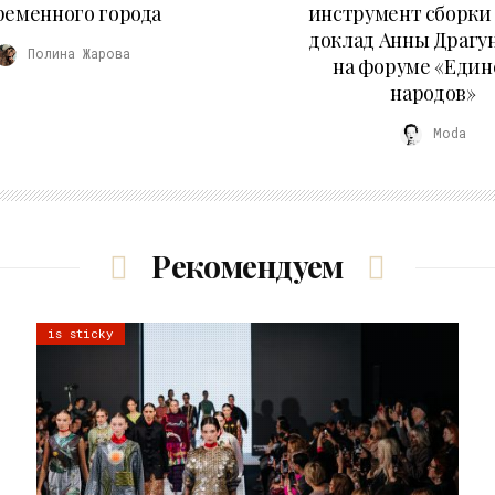
ременного города
инструмент сборки
доклад Анны Драгу
Полина Жарова
на форуме «Един
народов»
Moda
Рекомендуем
is sticky