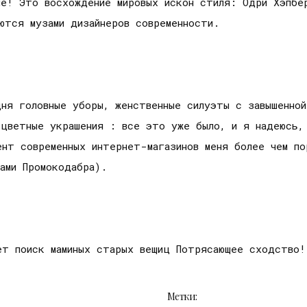
е! Это восхождение мировых искон стиля: Одри Хэпбер
ются музами дизайнеров современности.
ня головные уборы, женственные силуэты с завышенной
оцветные украшения : все это уже было, и я надеюсь,
ент современных интернет-магазинов меня более чем по
ами Промокодабра).
ет поиск маминых старых вещиц Потрясающее сходство!
Метки: