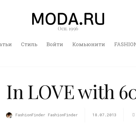
Осн. 1996
атьи
Стиль
Войти
Комьюнити
FASHIO
In LOVE with 60t
FashionFinder FashionFinder
18.07.2013