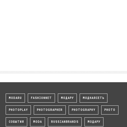
MODARU
FASHIONNET
МОДАРУ
МОДНАЯСЕТЬ
PHOTOPLAY
PHOTOGRAPHER
PHOTOGRAPHY
PHOTO
СОБЫТИЯ
MODA
RUSSIANBRANDS
МОДАРУ