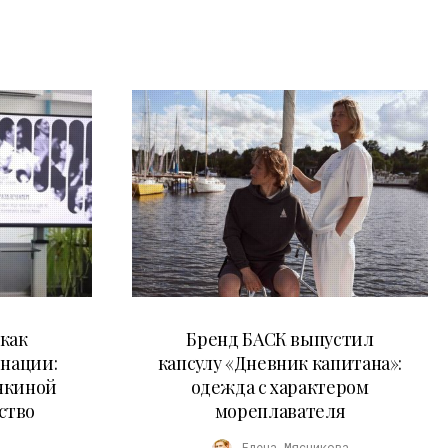
09.07.2026
как
Бренд БАСК выпустил
 нации:
капсулу «Дневник капитана»:
нкиной
одежда с характером
ство
мореплавателя
Елена Мясникова