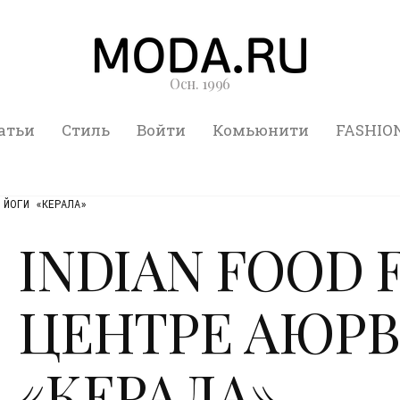
Осн. 1996
атьи
Стиль
Войти
Комьюнити
FASHIO
 ЙОГИ «КЕРАЛА»
INDIAN FOOD F
ЦЕНТРЕ АЮРВ
«КЕРАЛА»