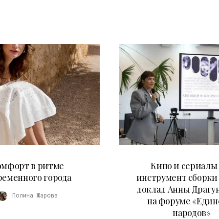
21.07.2026
10.07.2026
омфорт в ритме
Кино и сериалы 
ременного города
инструмент сборки
доклад Анны Драгу
Полина Жарова
на форуме «Един
народов»