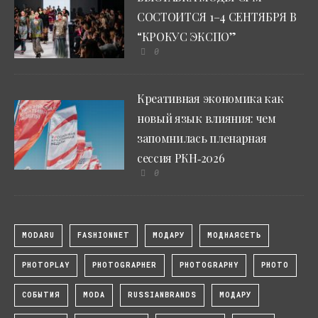
СОСТОИТСЯ 1–4 СЕНТЯБРЯ В
“КРОКУС ЭКСПО”
0
Креативная экономика как
новый язык влияния: чем
запомнилась пленарная
сессия РКН‑2026
0
MODARU
FASHIONNET
МОДАРУ
МОДНАЯСЕТЬ
PHOTOPLAY
PHOTOGRAPHER
PHOTOGRAPHY
PHOTO
СОБЫТИЯ
MODA
RUSSIANBRANDS
МОДАРУ