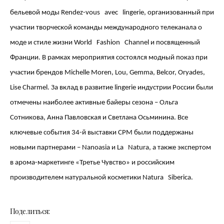
бельевой моды
Rendez
-
vous
avec
lingerie
, организованный при
участии творческой команды международного телеканала о
моде и стиле жизни
World
Fashion
Channel
и посвященный
Франции. В рамках мероприятия состоялся модный показ при
участии брендов
Michelle Moren, Lou, Gemma, Belcor, Oryades,
Lise Charmel
. За вклад в развитие
lingerie
индустрии России были
отмечены наиболее активные байеры сезона – Ольга
Сотникова, Анна Павловская и Светлана Осьминина. Все
ключевые события 34-й выставки
CPM
были поддержаны
новыми партнерами –
Nanoasia
и
La
Natura
, а также экспертом
в арома-маркетинге «Третье Чувство» и российским
производителем натуральной косметики
Natura
Siberica
.
Поделиться: