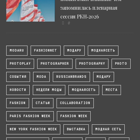
запомнилась пленарная
сессия РКН‑2026
0
MODARU
FASHIONNET
МОДАРУ
МОДНАЯСЕТЬ
PHOTOPLAY
PHOTOGRAPHER
PHOTOGRAPHY
PHOTO
СОБЫТИЯ
MODA
RUSSIANBRANDS
МОДАРУ
НОВОСТИ
НЕДЕЛИ МОДЫ
МОДНАЯСЕТЬ
МЕСТА
FASHION
СТАТЬИ
COLLABORATION
PARIS FASHION WEEK
FASHION WEEK
NEW YORK FASHION WEEK
ВЫСТАВКА
МОДНАЯ СЕТЬ