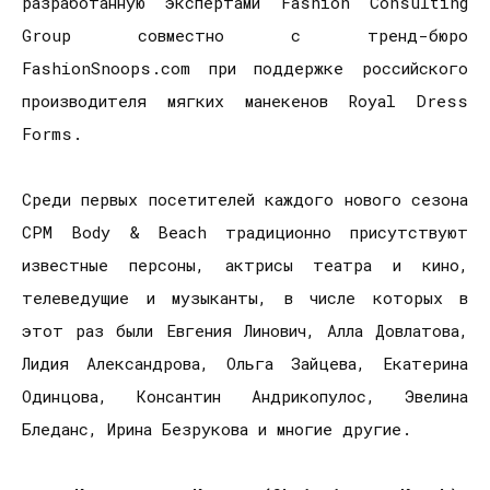
разработанную экспертами
Fashion
Consulting
Group
совместно с тренд-бюро
FashionSnoops
.
com
при поддержке российского
производителя мягких манекенов
Royal
Dress
Forms
.
Среди первых посетителей каждого нового сезона
CPM
Body
&
Beach
традиционно присутствуют
известные персоны, актрисы театра и кино,
телеведущие и музыканты, в числе которых в
этот раз были Евгения Линович, Алла Довлатова,
Лидия Александрова, Ольга Зайцева, Екатерина
Одинцова, Консантин Андрикопулос, Эвелина
Бледанс, Ирина Безрукова и многие другие.