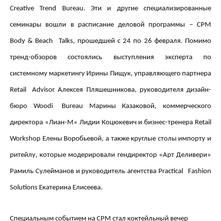
Creative Trend Bureau
. Эти и другие специализированные
семинары вошли в расписание деловой программы –
CPM
Body
&
Beach
Talks
, прошедшей с 24 по 26 февраля. Помимо
тренд-обзоров состоялись выступления эксперта по
системному маркетингу Ирины Пищук, управляющего партнера
Retail
Advisor
Алексея Пляшешникова, руководителя дизайн-
бюро
Woodi
Bureau
Марины Казаковой, коммерческого
директора «Лиан-М» Лидии Коцюкевич и бизнес-тренера
Retail
Workshop
Елены Воробьевой, а также круглые столы импорту и
ритейлу, которые модерировали гендиректор «Арт Деливери»
Рамиль Сулейманов и руководитель агентства
Practical
Fashion
Solutions
Екатерина Елисеева.
Специальным событием на
CPM
стал коктейльный вечер