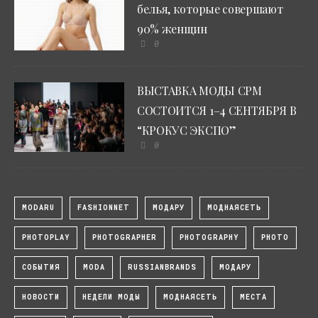
белья, которые совершают
90% женщин
0
ВЫСТАВКА МОДЫ CPM
СОСТОИТСЯ 1–4 СЕНТЯБРЯ В
“КРОКУС ЭКСПО”
0
MODARU
FASHIONNET
МОДАРУ
МОДНАЯСЕТЬ
PHOTOPLAY
PHOTOGRAPHER
PHOTOGRAPHY
PHOTO
СОБЫТИЯ
MODA
RUSSIANBRANDS
МОДАРУ
НОВОСТИ
НЕДЕЛИ МОДЫ
МОДНАЯСЕТЬ
МЕСТА