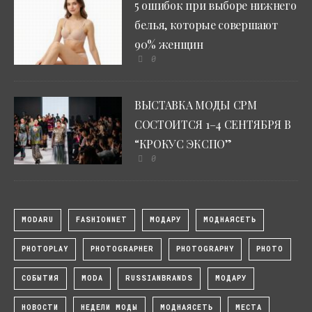
5 ошибок при выборе нижнего
белья, которые совершают
90% женщин
0
ВЫСТАВКА МОДЫ CPM
СОСТОИТСЯ 1–4 СЕНТЯБРЯ В
“КРОКУС ЭКСПО”
0
MODARU
FASHIONNET
МОДАРУ
МОДНАЯСЕТЬ
PHOTOPLAY
PHOTOGRAPHER
PHOTOGRAPHY
PHOTO
СОБЫТИЯ
MODA
RUSSIANBRANDS
МОДАРУ
НОВОСТИ
НЕДЕЛИ МОДЫ
МОДНАЯСЕТЬ
МЕСТА