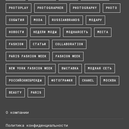
PHOTOPLAY
PHOTOGRAPHER
PHOTOGRAPHY
PHOTO
СОБЫТИЯ
MODA
RUSSIANBRANDS
МОДАРУ
НОВОСТИ
НЕДЕЛИ МОДЫ
МОДНАЯСЕТЬ
МЕСТА
FASHION
СТАТЬИ
COLLABORATION
PARIS FASHION WEEK
FASHION WEEK
NEW YORK FASHION WEEK
ВЫСТАВКА
МОДНАЯ СЕТЬ
РОССИЙСКИЕБРЕНДЫ
ФОТОГРАФИЯ
CHANEL
МОСКВА
BEAUTY
PARIS
О компании
Политика конфиденциальности