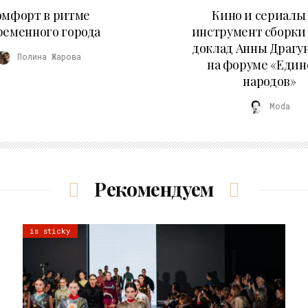
21.07.2026
10.07.2026
омфорт в ритме
Кино и сериалы 
ременного города
инструмент сборки
доклад Анны Драгу
Полина Жарова
на форуме «Един
народов»
Moda
Рекомендуем
is sticky