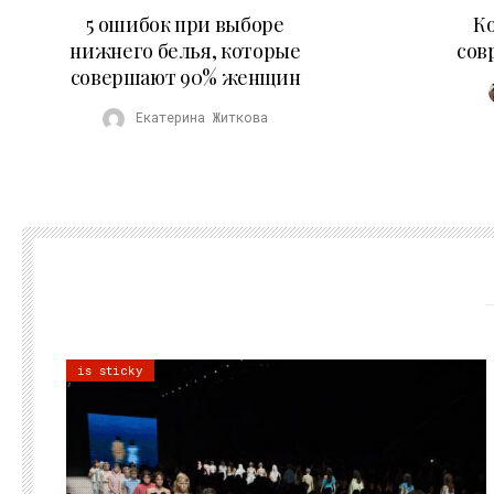
30.07.2026
5 ошибок при выборе
К
нижнего белья, которые
сов
совершают 90% женщин
Екатерина Житкова
is sticky