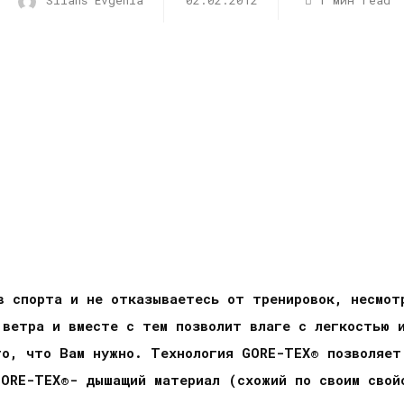
Silans Evgenia
02.02.2012
1 мин read
в спорта и не отказываетесь от тренировок, несмот
 ветра и вместе с тем позволит влаге с легкостью 
то, что Вам нужно. Технология GORE-TEX® позволяет
GORE-TEX®- дышащий материал (схожий по своим свой