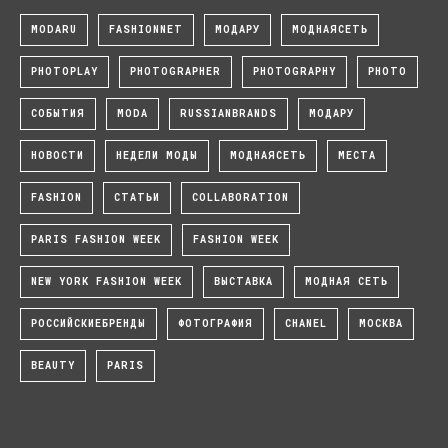
MODARU
FASHIONNET
МОДАРУ
МОДНАЯСЕТЬ
PHOTOPLAY
PHOTOGRAPHER
PHOTOGRAPHY
PHOTO
СОБЫТИЯ
MODA
RUSSIANBRANDS
МОДАРУ
НОВОСТИ
НЕДЕЛИ МОДЫ
МОДНАЯСЕТЬ
МЕСТА
FASHION
СТАТЬИ
COLLABORATION
PARIS FASHION WEEK
FASHION WEEK
NEW YORK FASHION WEEK
ВЫСТАВКА
МОДНАЯ СЕТЬ
РОССИЙСКИЕБРЕНДЫ
ФОТОГРАФИЯ
CHANEL
МОСКВА
BEAUTY
PARIS