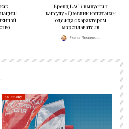
09.07.2026
как
Бренд БАСК выпустил
 нации:
капсулу «Дневник капитана»:
нкиной
одежда с характером
ство
мореплавателя
Елена Мясникова
is sticky