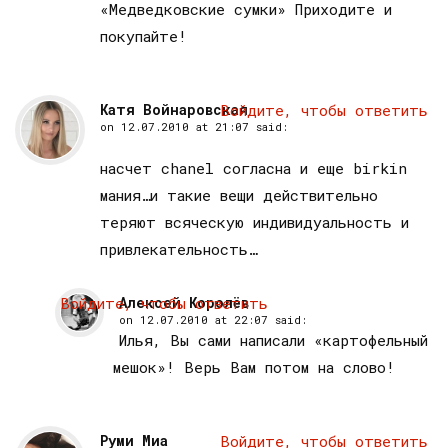
«Медведковские сумки» Приходите и
покупайте!
Катя Войнаровская
Войдите, чтобы ответить
on
12.07.2010 at 21:07
said:
насчет chanel согласна и еще birkin
мания…и такие вещи действительно
теряют всяческую индивидуальность и
привлекательность…
Войдите, чтобы ответить
Алексей Королёв
on
12.07.2010 at 22:07
said:
Илья, Вы сами написали «картофельный
мешок»! Верь Вам потом на слово!
Руми Миа
Войдите, чтобы ответить