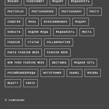
MODARU
FASHIONNET
МОДАРУ
МОДНАЯСЕТЬ
PHOTOPLAY
PHOTOGRAPHER
PHOTOGRAPHY
PHOTO
СОБЫТИЯ
MODA
RUSSIANBRANDS
МОДАРУ
НОВОСТИ
НЕДЕЛИ МОДЫ
МОДНАЯСЕТЬ
МЕСТА
FASHION
СТАТЬИ
COLLABORATION
PARIS FASHION WEEK
FASHION WEEK
NEW YORK FASHION WEEK
ВЫСТАВКА
МОДНАЯ СЕТЬ
РОССИЙСКИЕБРЕНДЫ
ФОТОГРАФИЯ
CHANEL
МОСКВА
BEAUTY
PARIS
О компании