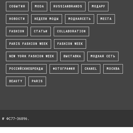
СОБЫТИЯ
MODA
RUSSIANBRANDS
МОДАРУ
НОВОСТИ
НЕДЕЛИ МОДЫ
МОДНАЯСЕТЬ
МЕСТА
FASHION
СТАТЬИ
COLLABORATION
PARIS FASHION WEEK
FASHION WEEK
NEW YORK FASHION WEEK
ВЫСТАВКА
МОДНАЯ СЕТЬ
РОССИЙСКИЕБРЕНДЫ
ФОТОГРАФИЯ
CHANEL
МОСКВА
BEAUTY
PARIS
 № ФС77-36896.