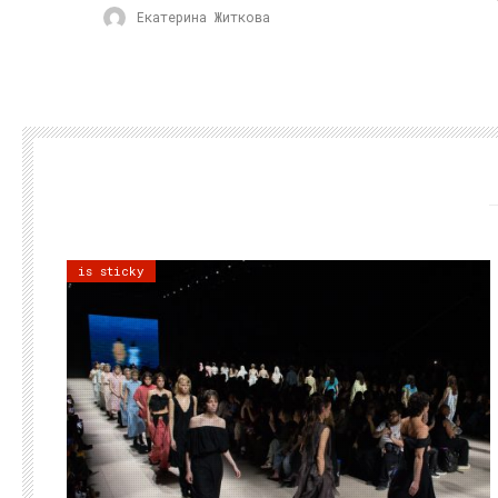
Екатерина Житкова
is sticky