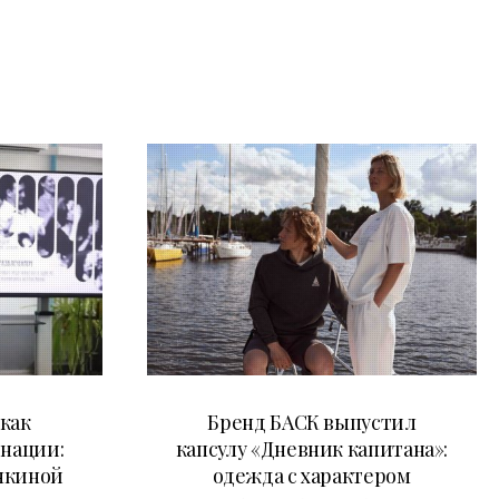
09.07.2026
как
Бренд БАСК выпустил
 нации:
капсулу «Дневник капитана»:
нкиной
одежда с характером