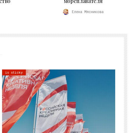
ство
мореплавателя
Елена Мясникова
is sticky