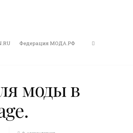
N.RU
Федерация МОДА.РФ
еля моды в
age.