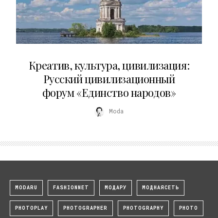
02.07.2026
Креатив, культура, цивилизация:
Русский цивилизационный
форум «Единство народов»
Moda
MODARU
FASHIONNET
МОДАРУ
МОДНАЯСЕТЬ
PHOTOPLAY
PHOTOGRAPHER
PHOTOGRAPHY
PHOTO