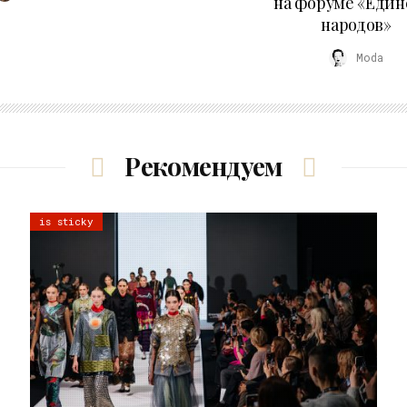
на форуме «Един
народов»
Moda
Рекомендуем
is sticky