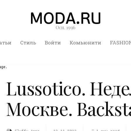
Осн. 1996
атьи
Стиль
Войти
Комьюнити
FASHIO
age.
Lussotico. Нед
Москве. Backst