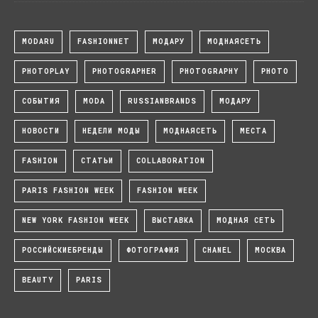
MODARU
FASHIONNET
МОДАРУ
МОДНАЯСЕТЬ
PHOTOPLAY
PHOTOGRAPHER
PHOTOGRAPHY
PHOTO
СОБЫТИЯ
MODA
RUSSIANBRANDS
МОДАРУ
НОВОСТИ
НЕДЕЛИ МОДЫ
МОДНАЯСЕТЬ
МЕСТА
FASHION
СТАТЬИ
COLLABORATION
PARIS FASHION WEEK
FASHION WEEK
NEW YORK FASHION WEEK
ВЫСТАВКА
МОДНАЯ СЕТЬ
РОССИЙСКИЕБРЕНДЫ
ФОТОГРАФИЯ
CHANEL
МОСКВА
BEAUTY
PARIS