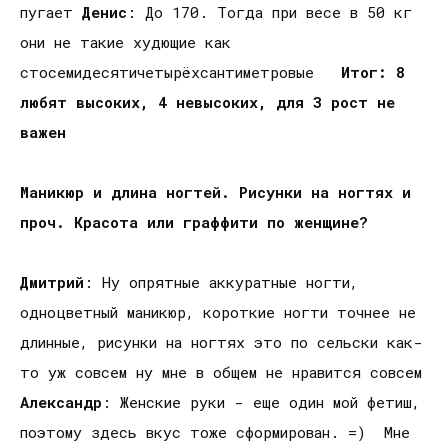
пугает
Денис
: До 170. Тогда при весе в 50 кг
они не такие худющие как
стосемидесятичетырёхсантиметровые
Итог: 8
любят высоких, 4 невысоких, для 3 рост не
важен
Маникюр и длина ногтей. Рисунки на ногтях и
проч. Красота или граффити по женщине?
Дмитрий
: Ну опрятные аккуратные ногти,
одноцветный маникюр, короткие ногти точнее не
длинные, рисунки на ногтях это по сельски как-
то уж совсем ну мне в общем не нравится совсем
Александр
: Женские руки - еще один мой фетиш,
поэтому здесь вкус тоже сформирован. =) Мне