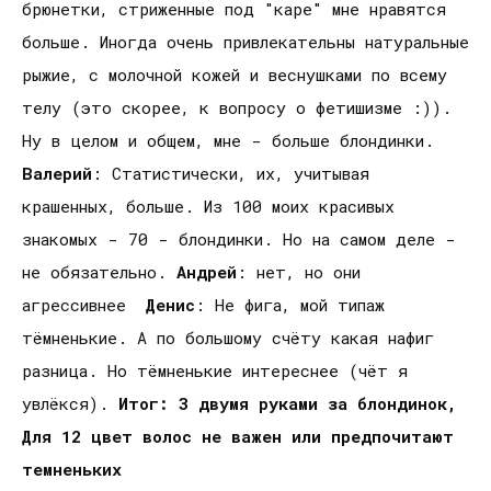
брюнетки, стриженные под "каре" мне нравятся
больше. Иногда очень привлекательны натуральные
рыжие, с молочной кожей и веснушками по всему
телу (это скорее, к вопросу о фетишизме :)).
Ну в целом и общем, мне - больше блондинки.
Валерий
: Статистически, их, учитывая
крашенных, больше. Из 100 моих красивых
знакомых - 70 - блондинки. Но на самом деле -
не обязательно.
Андрей
: нет, но они
агрессивнее
Денис
: Не фига, мой типаж
тёмненькие. А по большому счёту какая нафиг
разница. Но тёмненькие интереснее (чёт я
увлёкся).
Итог:
3 двумя руками за блондинок,
Для 12 цвет волос не важен или предпочитают
темненьких