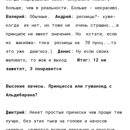
больше, чем в реальности. Больше - некрасиво.
Валерий
: Обычные.
Андрей
: ресницы?- хуже-
когда их нет, но тоже не очень страшно...в
принципе не имеет значения. Но кстати, если
из макияжа- тока ресницы на 70 проц...то
это уже диагноз.)
Денис
: Ну если своих
маловато, то мож и выход
Итог: 12 не
заметят, 3 понравится
Высокие зачесы. Принцесса или гуманоид с
Альдебарана?
Дмитрий
: Нееет простые прически чем проще тем
лучше, без этих тыкв на голове и начосов
нелепых, нравятся всякие плетения и простые