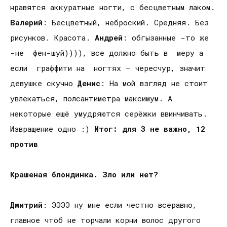
нравятся аккуратные ногти, с бесцветным лаком.
Валерий
: Бесцветный, неброский. Средняя. Без
рисунков. Красота.
Андрей
: обгызанные -то же
-не фен-шуй)))), все должно быть в меру а
если граффити на ногтях – чересчур, значит
девушке скучно
Денис
: На мой взгляд не стоит
увлекаться, полсантиметра максимум. А
некоторые ещё умудряются серёжки ввинчивать.
Извращение одно :)
Итог: для 3 не важно, 12
против
Крашеная блондинка. Зло или нет?
Дмитрий
: ЭЭЭЭ ну мне если честно всеравно,
главное чтоб не торчали корни волос другого