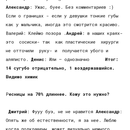
Александр
: Ужас, буее. Без комментариев :)
Если о границах - если у девушки тонкие губы
как у мальчика, иногда это смотрится красиво.
Валерий: Клеймо позора .
Андрей
: в наших краях-
это сосиски- так как пластические хирурги
не отточили руку- и получается убого и
аляписто.
Денис
: Или – однозначно
Итог:
14 сугубо отрицательно, 1 воздержавшийся.
Видимо химик
Р
есницы на 70% длиннее. Кому это нужно?
Дмитрий
: Фууу буэ, не не нравится
Александр
:
Опять же об естественности, я за нее. Люблю
когда подкрашены, может визуально немного