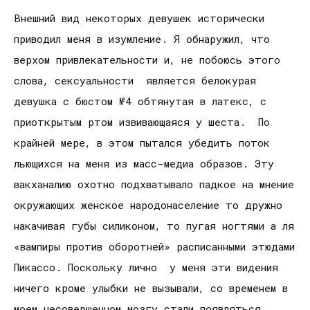
Внешний вид некоторых девушек исторически
приводил меня в изумление. Я обнаружил, что
верхом привлекательности и, не побоюсь этого
слова, сексуальности является белокурая
девушка с бюстом №4 обтянутая в латекс, с
приоткрытым ртом извивающаяся у шеста. По
крайней мере, в этом пытался убедить поток
льющихся на меня из масс-медиа образов. Эту
вакханалию охотно подхватывало падкое на мнение
окружающих женское народонаселение то дружно
накачивая губы силиконом, то пугая ногтями а ля
«вампиры против оборотней» расписанными этюдами
Пикассо. Поскольку лично у меня эти видения
ничего кроме улыбки не вызывали, со временем в
моем несовершенном мозгу стали появляться