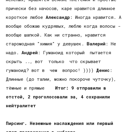
прически без начосов, каре нравится длинное
короткое любое
Александр
: Иногда нравится. А
вообще обожаю кудрявых, люблю когда волосы -
вообще шапкой. Как ни странно, нравится
старомодная "химия" у девушек.
Валерий
: Не
надо.
Андрей
: Гуманоид который пытается
скрыть .., вот только что скрывает
гуманоид? вот в чем вопрос! ))))
Денис
:
Длинные (до талии, можно покороче чуточку),
тёмные и прямые
Итог: 9 отправили в
отстой, 2 проголосовали за, 4 сохранили
нейтралитет
Пирсинг. Неземные наслаждения или первый
этап превращения в киборга.