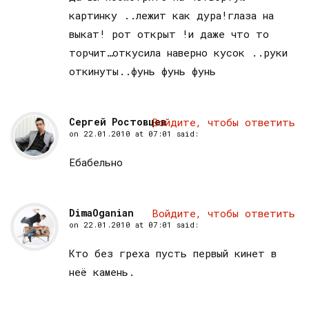
картинку ..лежит как дура!глаза на
выкат! рот открыт !и даже что то
торчит…откусила наверно кусок ..руки
откинуты..фунь фунь фунь
Сергей Ростовцев
Войдите, чтобы ответить
on
22.01.2010 at 07:01
said:
Ебабельно
DimaOganian
Войдите, чтобы ответить
on
22.01.2010 at 07:01
said:
Кто без греха пусть первый кинет в
неё камень.