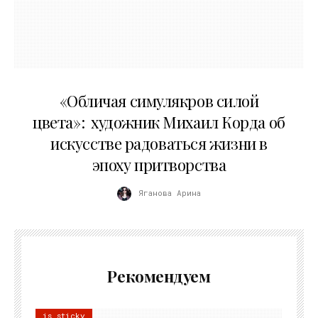
10.05.2026
«Обличая симулякров силой
цвета»: художник Михаил Корда об
искусстве радоваться жизни в
эпоху притворства
Яганова Арина
Рекомендуем
is sticky