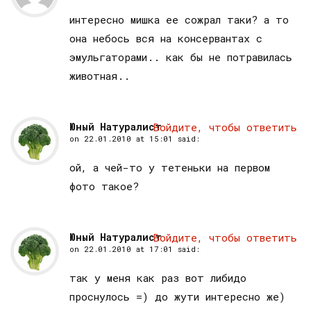
интересно мишка ее сожрал таки? а то
она небось вся на консервантах с
эмульгаторами.. как бы не потравилась
животная..
Юный Натуралист
Войдите, чтобы ответить
on
22.01.2010 at 15:01
said:
ой, а чей-то у тетеньки на первом
фото такое?
Юный Натуралист
Войдите, чтобы ответить
on
22.01.2010 at 17:01
said:
так у меня как раз вот либидо
проснулось =) до жути интересно же)