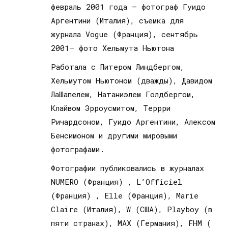
февраль 2001 года – фотограф Гуидо
Аргентини (Италия), съемка для
журнала Vogue (Франция), сентябрь
2001– фото Хельмута Ньютона
Работала с Питером Линдбергом,
Хельмутом Ньютоном (дважды), Давидом
ЛаШапелем, Натаниэлем Голдбергом,
Клайвом Эрроусмитом, Террри
Ричардсоном, Гуидо Аргентини, Алексом
Бенсимоном и другими мировыми
фотографами.
Фотографии публиковались в журналах
NUMERO (Франция) , L’Officiel
(Франция) , Elle (Франция), Marie
Claire (Италия), W (США), Playboy (в
пяти странах), MAX (Германия), FHM (