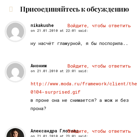
Присоединяйтесь к обсуждению
nikakushe
Войдите, чтобы ответить
on
21.01.2010 at 22:01
said:
ну насчёт гламурной, я бы поспорила..
Аноним
Войдите, чтобы ответить
on
21.01.2010 at 23:01
said:
http://www.moda.ru/framework/client/th
0104-surprised.gif
в проне она не снимается? а мож и без
прона?
Александра Глотова
Войдите, чтобы ответить
on
21.01.2010 at 23:01
said: