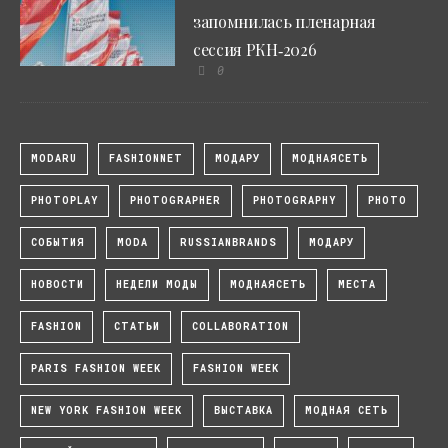
запомнилась пленарная
сессия РКН‑2026
0
MODARU
FASHIONNET
МОДАРУ
МОДНАЯСЕТЬ
PHOTOPLAY
PHOTOGRAPHER
PHOTOGRAPHY
PHOTO
СОБЫТИЯ
MODA
RUSSIANBRANDS
МОДАРУ
НОВОСТИ
НЕДЕЛИ МОДЫ
МОДНАЯСЕТЬ
МЕСТА
FASHION
СТАТЬИ
COLLABORATION
PARIS FASHION WEEK
FASHION WEEK
NEW YORK FASHION WEEK
ВЫСТАВКА
МОДНАЯ СЕТЬ