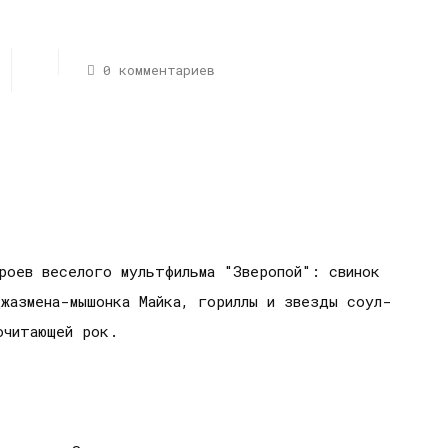
0 комментариев
роев веселого мультфильма "Зверопой": свинок
жазмена-мышонка Майка, гориллы и звезды соул-
почитающей рок.