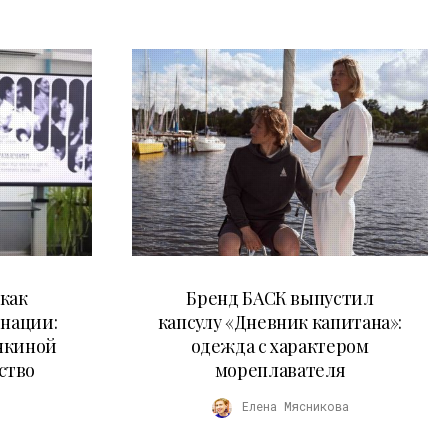
09.07.2026
как
Бренд БАСК выпустил
 нации:
капсулу «Дневник капитана»:
нкиной
одежда с характером
ство
мореплавателя
Елена Мясникова