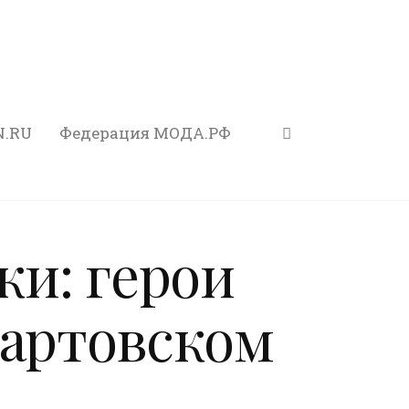
N.RU
Федерация МОДА.РФ
и: герои
мартовском