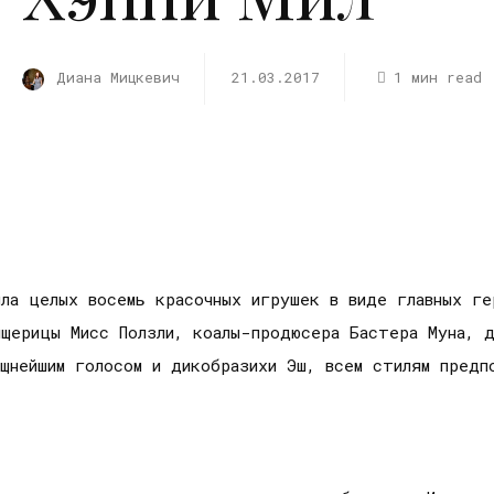
Диана Мицкевич
21.03.2017
1 мин read
ила целых восемь красочных игрушек в виде главных ге
щерицы Мисс Ползли, коалы-продюсера Бастера Муна, д
ощнейшим голосом и дикобразихи Эш, всем стилям пред