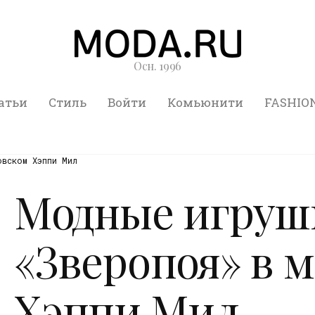
Осн. 1996
атьи
Стиль
Войти
Комьюнити
FASHIO
овском Хэппи Мил
Модные игрушк
«Зверопоя» в 
Хэппи Мил