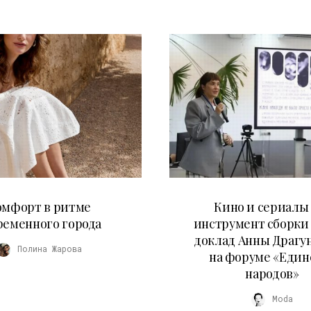
21.07.2026
10.07.2026
омфорт в ритме
Кино и сериалы 
ременного города
инструмент сборки
доклад Анны Драгу
Полина Жарова
на форуме «Един
народов»
Moda