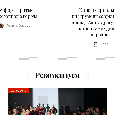
21.07.2026
10.07.2026
омфорт в ритме
Кино и сериалы 
ременного города
инструмент сборки
доклад Анны Драгу
Полина Жарова
на форуме «Един
народов»
Moda
Рекомендуем
is sticky