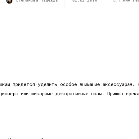
Степанова Надежда
02.02.2018
1 мин re
шкам придется уделить особое внимание аксессуарам. 
ционеры или шикарные декоративные вазы. Пришло врем