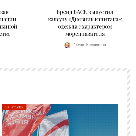
09.07.2026
как
Бренд БАСК выпустил
 нации:
капсулу «Дневник капитана»:
нкиной
одежда с характером
ство
мореплавателя
Елена Мясникова
is sticky