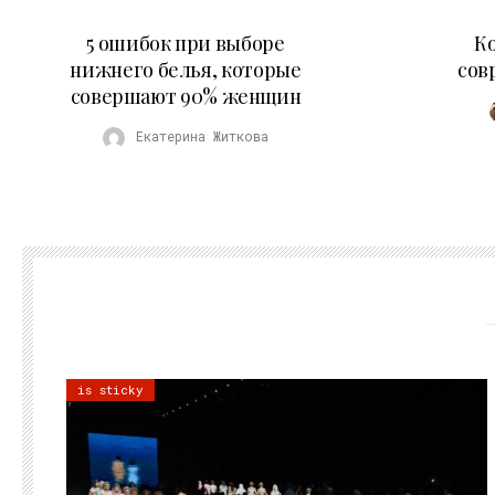
30.07.2026
5 ошибок при выборе
К
нижнего белья, которые
сов
совершают 90% женщин
Екатерина Житкова
is sticky