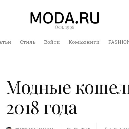
Осн. 1996
атьи
Стиль
Войти
Комьюнити
FASHIO
Модные кошель
2018 года