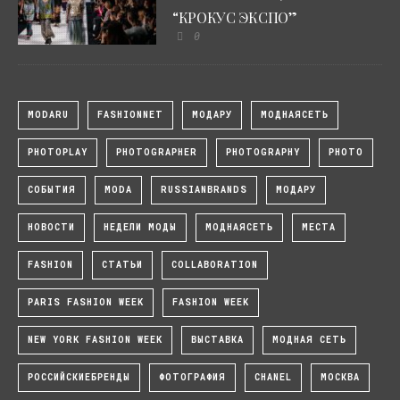
“КРОКУС ЭКСПО”
0
MODARU
FASHIONNET
МОДАРУ
МОДНАЯСЕТЬ
PHOTOPLAY
PHOTOGRAPHER
PHOTOGRAPHY
PHOTO
СОБЫТИЯ
MODA
RUSSIANBRANDS
МОДАРУ
НОВОСТИ
НЕДЕЛИ МОДЫ
МОДНАЯСЕТЬ
МЕСТА
FASHION
СТАТЬИ
COLLABORATION
PARIS FASHION WEEK
FASHION WEEK
NEW YORK FASHION WEEK
ВЫСТАВКА
МОДНАЯ СЕТЬ
РОССИЙСКИЕБРЕНДЫ
ФОТОГРАФИЯ
CHANEL
МОСКВА