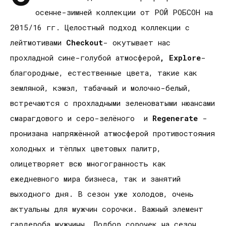
осенне-зимней коллекции от РОЙ РОБСОН на
2015/16 гг. Целостный подход коллекции с
лейтмотивами
Checkout
- окутывает нас
прохладной сине-голубой атмосферой
, Explore
-
благородные, естественные цвета, такие как
земляной, кэмэл, табачный и молочно-белый,
встречаются с прохладными зеленоватыми нюансами
смарагдового и серо-зелёного и
Regenerate
-
пронизана напряжённой атмосферой противостояния
холодных и тёплых цветовых палитр,
олицетворяет всю многогранность как
ежедневного мира бизнеса, так и занятий
выходного дня. В сезон уже холодов, очень
актуальны для мужчин сорочки. Важный элемент
гардероба мужчины. Подбор сорочек на сезон,