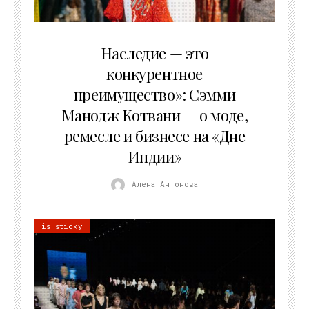
10.08.2026
Наследие — это
конкурентное
преимущество»: Сэмми
Манодж Котвани — о моде,
ремесле и бизнесе на «Дне
Индии»
Алена Антонова
is sticky