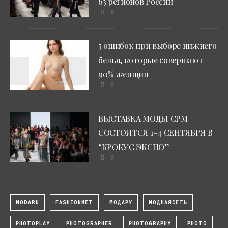
63 регионов России
0
5 ошибок при выборе нижнего
белья, которые совершают
90% женщин
0
ВЫСТАВКА МОДЫ CPM
СОСТОИТСЯ 1–4 СЕНТЯБРЯ В
“КРОКУС ЭКСПО”
0
MODARU
FASHIONNET
МОДАРУ
МОДНАЯСЕТЬ
PHOTOPLAY
PHOTOGRAPHER
PHOTOGRAPHY
PHOTO