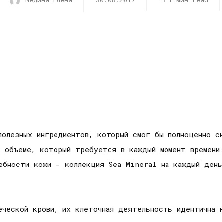
Медина Елена
30.08.2017
1 мин read
полезных ингредиентов, который смог бы полноценно с
м объеме, который требуется в каждый момент времени
ебности кожи - коллекция Sea Mineral на каждый день
еческой крови, их клеточная деятельность идентична 