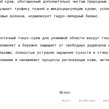
й крем, обогащенный дополнительно чистым природным 
учшает трофику тканей и микроциркуляцию крови, успо
овые волокна, нормализует гидро-липидный баланс.
оотечный тонус-крем для уязвимой области вокруг глаз
увлажняет и бережно защищает от свободных радикалов 
глазами, полностью устраняя ощущение сухости и стян
рованию и налаживает процессы регенерации кожи, акти
Метки:
MIXIT
КОСМЕТИКА
КРЕ