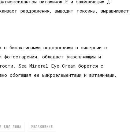
антиоксидантом витамином Е и заживляющим Д-
каивает раздражения, выводит токсины, выравнивает
 с биоактивными водорослями в синергии с
и фотостарения, обладает укрепляющим и
утости. Sea Mineral Eye Cream борется с
вно обогащая ее микроэлементами и витаминами,
М ДЛЯ ЛИЦА
УВЛАЖНЕНИЕ