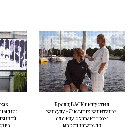
09.07.2026
как
Бренд БАСК выпустил
 нации:
капсулу «Дневник капитана»:
нкиной
одежда с характером
ство
мореплавателя