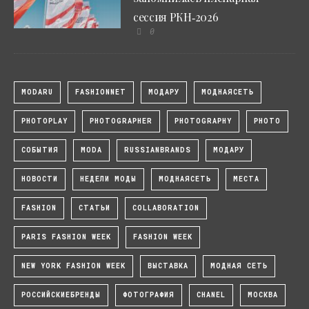
сессия РКН‑2026
0
MODARU
FASHIONNET
МОДАРУ
МОДНАЯСЕТЬ
PHOTOPLAY
PHOTOGRAPHER
PHOTOGRAPHY
PHOTO
СОБЫТИЯ
MODA
RUSSIANBRANDS
МОДАРУ
НОВОСТИ
НЕДЕЛИ МОДЫ
МОДНАЯСЕТЬ
МЕСТА
FASHION
СТАТЬИ
COLLABORATION
PARIS FASHION WEEK
FASHION WEEK
NEW YORK FASHION WEEK
ВЫСТАВКА
МОДНАЯ СЕТЬ
РОССИЙСКИЕБРЕНДЫ
ФОТОГРАФИЯ
CHANEL
МОСКВА