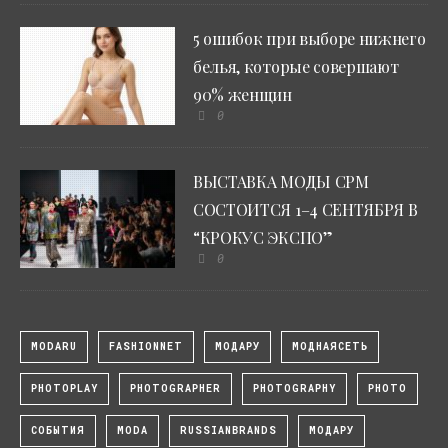
5 ошибок при выборе нижнего
белья, которые совершают
90% женщин
0
ВЫСТАВКА МОДЫ CPM
СОСТОИТСЯ 1–4 СЕНТЯБРЯ В
“КРОКУС ЭКСПО”
0
MODARU
FASHIONNET
МОДАРУ
МОДНАЯСЕТЬ
PHOTOPLAY
PHOTOGRAPHER
PHOTOGRAPHY
PHOTO
СОБЫТИЯ
MODA
RUSSIANBRANDS
МОДАРУ