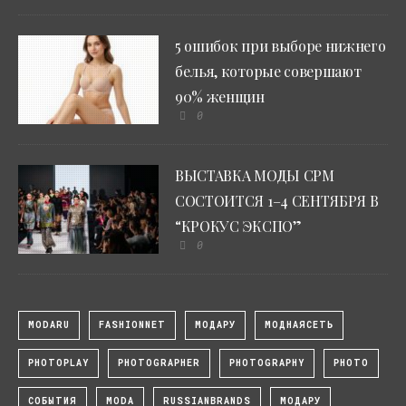
5 ошибок при выборе нижнего
белья, которые совершают
90% женщин
0
ВЫСТАВКА МОДЫ CPM
СОСТОИТСЯ 1–4 СЕНТЯБРЯ В
“КРОКУС ЭКСПО”
0
MODARU
FASHIONNET
МОДАРУ
МОДНАЯСЕТЬ
PHOTOPLAY
PHOTOGRAPHER
PHOTOGRAPHY
PHOTO
СОБЫТИЯ
MODA
RUSSIANBRANDS
МОДАРУ