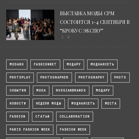
ВЫСТАВКА МОДЫ CPM
СОСТОИТСЯ 1–4 СЕНТЯБРЯ В
“КРОКУС ЭКСПО”
0
MODARU
FASHIONNET
МОДАРУ
МОДНАЯСЕТЬ
PHOTOPLAY
PHOTOGRAPHER
PHOTOGRAPHY
PHOTO
СОБЫТИЯ
MODA
RUSSIANBRANDS
МОДАРУ
НОВОСТИ
НЕДЕЛИ МОДЫ
МОДНАЯСЕТЬ
МЕСТА
FASHION
СТАТЬИ
COLLABORATION
PARIS FASHION WEEK
FASHION WEEK