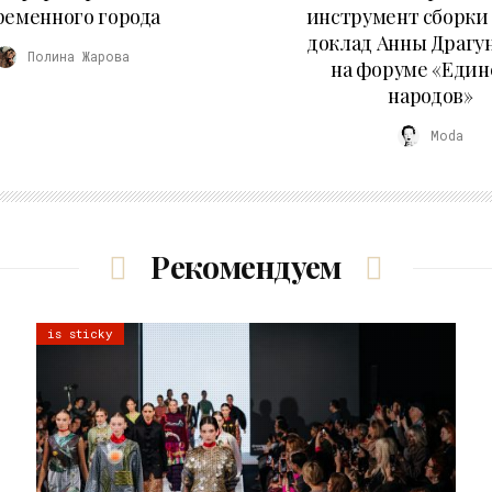
ременного города
инструмент сборки
доклад Анны Драгу
Полина Жарова
на форуме «Един
народов»
Moda
Рекомендуем
is sticky