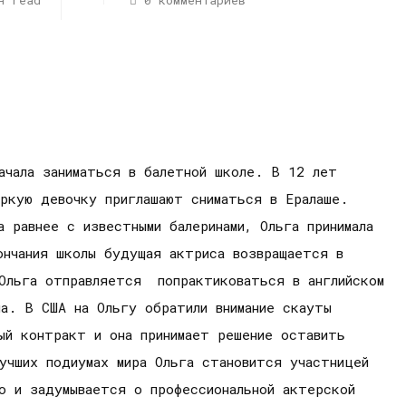
н read
0 комментариев
ачала заниматься в балетной школе. В 12 лет
ркую девочку приглашают сниматься в Ералаше.
 равнее с известными балеринами, Ольга принимала
ончания школы будущая актриса возвращается в
Ольга отправляется попрактиковаться в английском
а. В США на Ольгу обратили внимание скауты
ый контракт и она принимает решение оставить
учших подиумах мира Ольга становится участницей
но и задумывается о профессиональной актерской