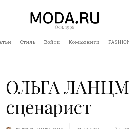
Осн. 1996
атьи
Стиль
Войти
Комьюнити
FASHIO
ОЛЬГА ЛАНЦМА
сценарист