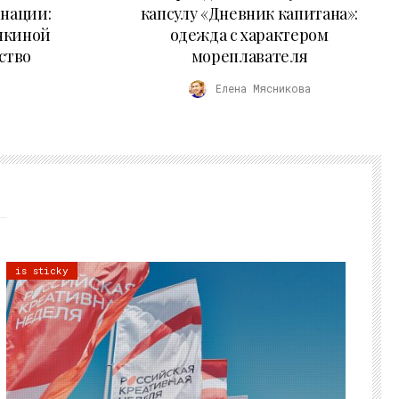
 нации:
капсулу «Дневник капитана»:
нкиной
одежда с характером
ство
мореплавателя
Елена Мясникова
is sticky