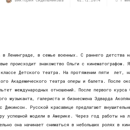
Виктория Сидельникова
02.12.2014
1 ми
 в Ленинграде, в семье военных. С раннего детства н
вые происходит знакомство Ольги с кинематографом. Я
 классе Детского театра. На протяжении пяти лет, на
кого Академического театра оперы и балета. После ок
льтет международных отношений. После первого курса 
ого музыканта, галериста и бизнесмена Эдварда Акопян
с Дикинсон. Русской красавице предлагают внушительн
ру успешной модели в Америке. Через год работы на л
ельно она начинает сниматься в небольших ролях в ки