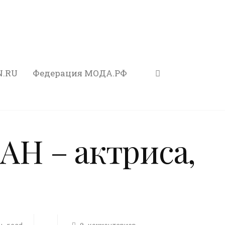
N.RU
Федерация МОДА.РФ
Н – актриса,