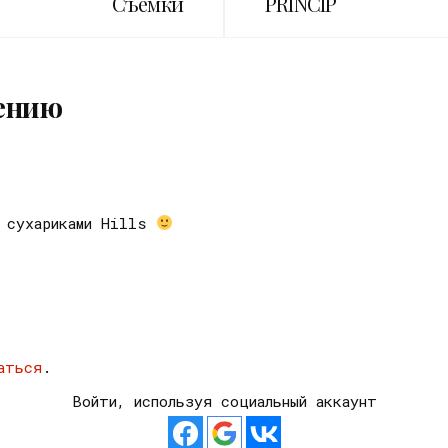
Съемки
PRINCIP
ению
с сухариками Hills
аться
.
Войти, используя социальный аккаунт