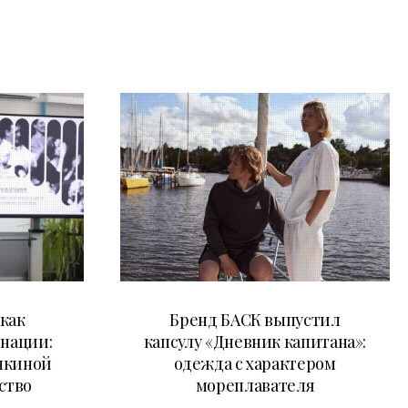
09.07.2026
как
Бренд БАСК выпустил
 нации:
капсулу «Дневник капитана»:
нкиной
одежда с характером
ство
мореплавателя