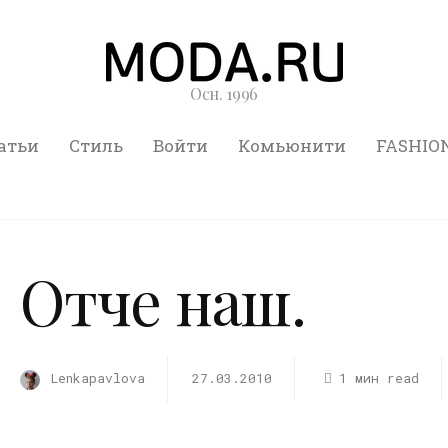
Осн. 1996
атьи
Стиль
Войти
Комьюнити
FASHIO
Отче наш.
Lenkapavlova
27.03.2010
1 мин read