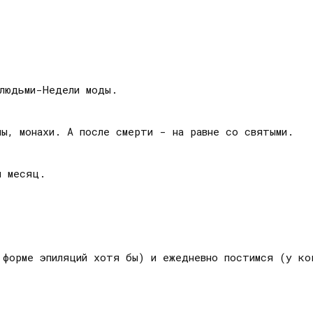
 людьми-Недели моды.
пы, монахи. А после смерти - на равне со святыми.
й месяц.
в форме эпиляций хотя бы) и ежедневно постимся (у к