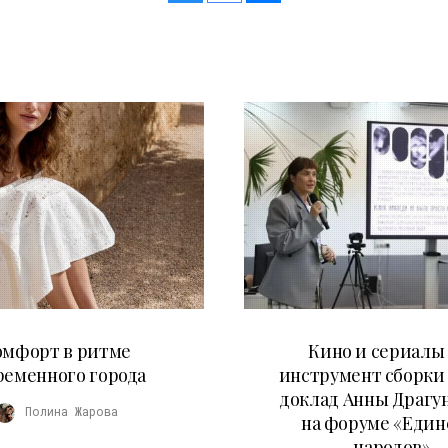
21.07.2026
10.07.2026
омфорт в ритме
Кино и сериалы 
ременного города
инструмент сборки
доклад Анны Драгу
Полина Жарова
на форуме «Един
народов»