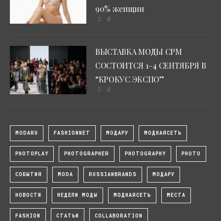
90% женщин
0
ВЫСТАВКА МОДЫ CPM
СОСТОИТСЯ 1–4 СЕНТЯБРЯ В
“КРОКУС ЭКСПО”
0
MODARU
FASHIONNET
МОДАРУ
МОДНАЯСЕТЬ
PHOTOPLAY
PHOTOGRAPHER
PHOTOGRAPHY
PHOTO
СОБЫТИЯ
MODA
RUSSIANBRANDS
МОДАРУ
НОВОСТИ
НЕДЕЛИ МОДЫ
МОДНАЯСЕТЬ
МЕСТА
FASHION
СТАТЬИ
COLLABORATION