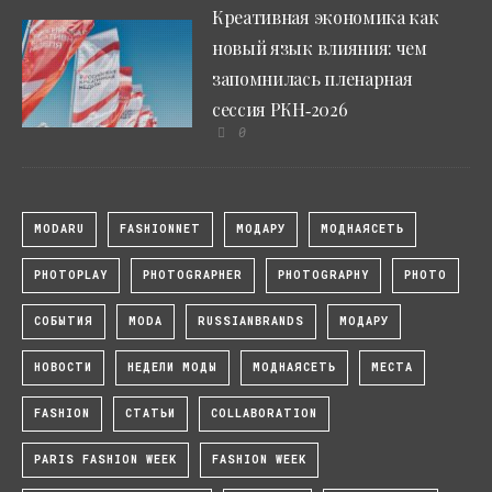
Креативная экономика как
новый язык влияния: чем
запомнилась пленарная
сессия РКН‑2026
0
MODARU
FASHIONNET
МОДАРУ
МОДНАЯСЕТЬ
PHOTOPLAY
PHOTOGRAPHER
PHOTOGRAPHY
PHOTO
СОБЫТИЯ
MODA
RUSSIANBRANDS
МОДАРУ
НОВОСТИ
НЕДЕЛИ МОДЫ
МОДНАЯСЕТЬ
МЕСТА
FASHION
СТАТЬИ
COLLABORATION
PARIS FASHION WEEK
FASHION WEEK