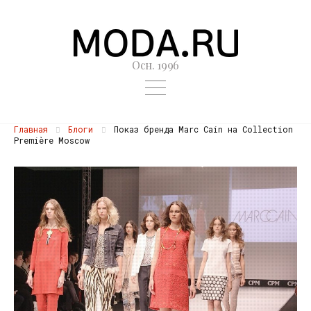
Осн. 1996
Главная
Блоги
Показ бренда Marc Cain на Collection
Première Moscow