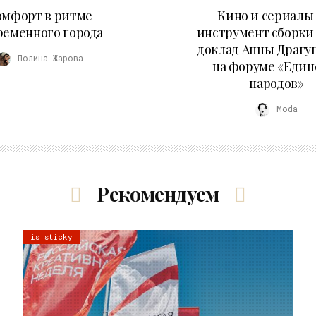
21.07.2026
10.07.2026
омфорт в ритме
Кино и сериалы 
ременного города
инструмент сборки
доклад Анны Драгу
Полина Жарова
на форуме «Един
народов»
Moda
Рекомендуем
is sticky