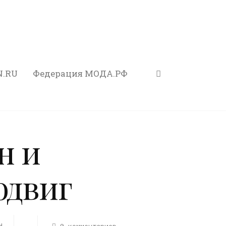
N.RU
Федерация МОДА.РФ
н и
одвиг