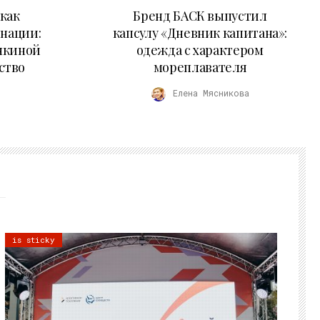
09.07.2026
как
Бренд БАСК выпустил
 нации:
капсулу «Дневник капитана»:
нкиной
одежда с характером
ство
мореплавателя
Елена Мясникова
is sticky