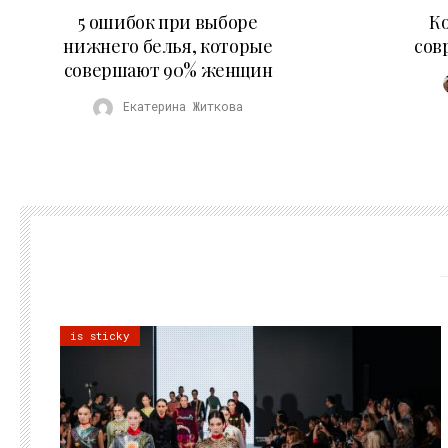
30.07.2026
5 ошибок при выборе
К
нижнего белья, которые
сов
совершают 90% женщин
Екатерина Житкова
is sticky