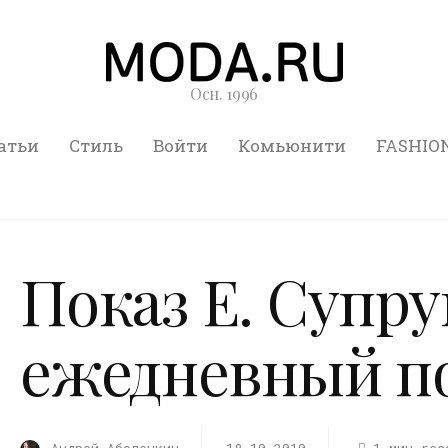
Осн. 1996
атьи
Стиль
Войти
Комьюнити
FASHIO
Показ Е. Супру
ежедневный п