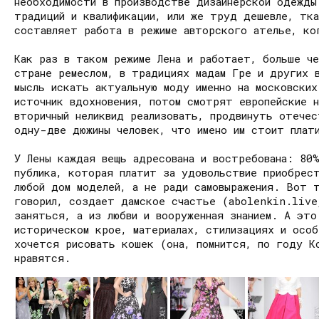
необходимости в производстве дизайнерской одежды
традиций и квалификации, или же труд дешевле, тк
составляет работа в режиме авторского ателье, ко
Как раз в таком режиме Лена и работает, больше ч
стране ремеслом, в традициях мадам Гре и других в
мысль искать актуальную моду именно на московских
источник вдохновения, потом смотрят европейские 
вторичный неликвид реализовать, продвинуть отече
одну-две дюжины человек, что имено им стоит плат
У Лены каждая вещь адресована и востребована: 80
публика, которая платит за удовольствие приобрес
любой дом моделей, а не ради самовыражения. Вот 
говорил, создает дамское счастье (abolenkin.live
заняться, а из любви и вооруженная знанием. А эт
историческом крое, материалах, стилизациях и особ
хочется рисовать кошек (она, помнится, по году К
нравятся.