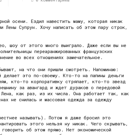
d
0 комментариев
рной осени. Ездил навестить маму, которая никак
ии Лены Супрун. Хочу написать об этом пару строк,
ео, шоу от этого много выиграло. Даже если вы не
олнительницы переаранжированных французских
нение во всех отношениях замечательное.
бывают, на что они пришли смотреть. Напоминаю:
й делает это по-своему. Кто-то на папины деньги
тиям, кто-то корпоративку стряпает, кто-то звезд
решнину за авангард и ждет дураков о передовой
Лена, как раз, из их числа. Она работает так, как
снах не снилась и массовая одежда за одежду
честнее называть). Потом я даже бросил это
рантировать этого нельзя ну никак. Чего скрывать,
у говорить об этом прямо. Нет экономической