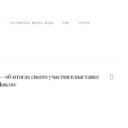
А
РОССИЙСКАЯ ШКОЛА МОДЫ
РФВ
СУПРУН
 — об итогах своего участия в выставке
 Moscow