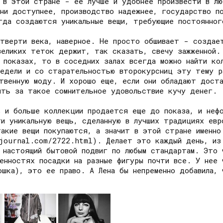
 в этой стране - ее лучше и удобнее произвести в лю
ани доступнее, производство надежнее, государство п
гда создаются уникальные вещи, требующие постоянног
етверти века, наверное. Не просто обшивает - создае
еликих теток держит, так сказать, свечу зажженной. 
 показах, то в соседних залах всегда можно найти ко
недели и со старательностью второкурсниц эту тему 
ственную моду. И хорошо еще, если они обладают дост
ить за такое сомнительное удовольствие кучу денег.
% и больше коллекции продается еще до показа, и неф
ти уникальную вещь, сделанную в лучших традициях ев
такие вещи покупаются, а значит в этой стране именно
journal.com/2722.html). Делает это каждый день, из
о настоящий бытовой подвиг по любым стандартам. Это 
енностях посадки на разные фигуры почти все. У нее 
ошка), это ее право. А Лена бы непременно добавила,