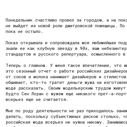
Понедельник счастливо провел за городом, а на пок
не выйдет из новой роли дмитровской помещицы. По 
пока не остыло.
Показ открывала и сопровождала моя любимейшая по
знали ее как клубную звезду в 90х, вам небезинтер
стандартов и русского репертуара, осмысленного в
Теперь о главном. У меня такое впечатление, что м
это сезонный отчет о работе российских дизайнеро
от соков и молока нанимает дизайнеров и стилисто
обшивает, кто-то тратит деньги мужа на изготовле
моде рассказать. Своим модельерским трудом живут
будто Сен Лоран с мужем еще никакого прет-а-порт
всерьез еще не считается.
Мне по роду деятельности не раз приходилось зани
делать, поскольку субъективных рисков столько, ч
российская мода всерьез не нужна никому. Занимаю