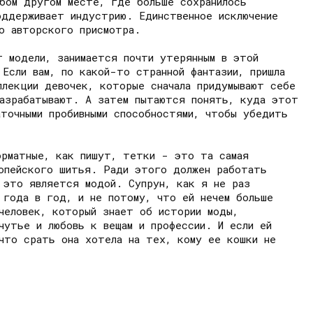
бом другом месте, где больше сохранилось
оддерживает индустрию. Единственное исключение
о авторского присмотра.
т модели, занимается почти утерянным в этой
Если вам, по какой-то странной фантазии, пришла
ллекции девочек, которые сначала придумывают себе
разрабатывают. А затем пытаются понять, куда этот
аточными пробивными способностями, чтобы убедить
орматные, как пишут, тетки - это та самая
ропейского шитья. Ради этого должен работать
 это является модой. Супрун, как я не раз
 года в год, и не потому, что ей нечем больше
человек, который знает об истории моды,
чутье и любовь к вещам и профессии. И если ей
 что срать она хотела на тех, кому ее кошки не