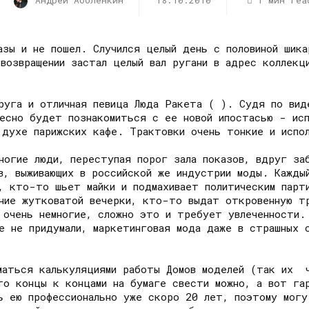
Андрей Аболенкин
18.10.2010
1 мин rea
азы и не пошел. Случился целый день с половиной шика
возвращении застал целый вал ругани в адрес коллекц
друга и отличная певица Люда Ракета ( ). Судя по вид
есно будет познакомиться с ее новой ипостасью - исп
 духе парижских кафе. Трактовки очень тонкие и испол
ногие люди, переступая порог зала показов, вдруг за
в, выживающих в российской же индустрии моды. Кажды
в, кто-то шьет майки и подмахивает политическим пар
ние жутковатой вечерки, кто-то выдат откровенную т
 очень немногие, сложно это и требует увлеченности. 
е не придумали, маркетинговая мода даже в страшных 
маться калькуляциями работы Домов моделей (так их 
то концы к концами на бумаге свести можно, а вот га
сь ею профессионально уже скоро 20 лет, поэтому мог