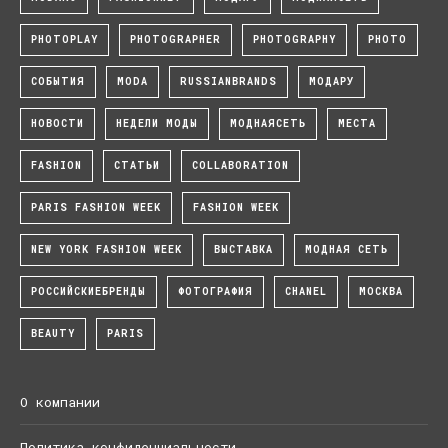
PHOTOPLAY
PHOTOGRAPHER
PHOTOGRAPHY
PHOTO
СОБЫТИЯ
MODA
RUSSIANBRANDS
МОДАРУ
НОВОСТИ
НЕДЕЛИ МОДЫ
МОДНАЯСЕТЬ
МЕСТА
FASHION
СТАТЬИ
COLLABORATION
PARIS FASHION WEEK
FASHION WEEK
NEW YORK FASHION WEEK
ВЫСТАВКА
МОДНАЯ СЕТЬ
РОССИЙСКИЕБРЕНДЫ
ФОТОГРАФИЯ
CHANEL
МОСКВА
BEAUTY
PARIS
О компании
Политика конфиденциальности