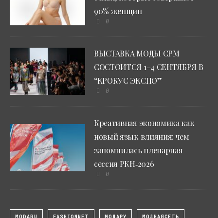
90% женщин
0
ВЫСТАВКА МОДЫ CPM
СОСТОИТСЯ 1–4 СЕНТЯБРЯ В
“КРОКУС ЭКСПО”
0
Креативная экономика как
новый язык влияния: чем
запомнилась пленарная
сессия РКН‑2026
0
MODARU
FASHIONNET
МОДАРУ
МОДНАЯСЕТЬ