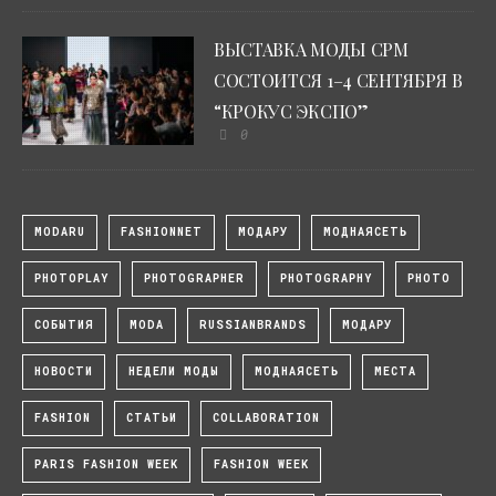
ВЫСТАВКА МОДЫ CPM
СОСТОИТСЯ 1–4 СЕНТЯБРЯ В
“КРОКУС ЭКСПО”
0
MODARU
FASHIONNET
МОДАРУ
МОДНАЯСЕТЬ
PHOTOPLAY
PHOTOGRAPHER
PHOTOGRAPHY
PHOTO
СОБЫТИЯ
MODA
RUSSIANBRANDS
МОДАРУ
НОВОСТИ
НЕДЕЛИ МОДЫ
МОДНАЯСЕТЬ
МЕСТА
FASHION
СТАТЬИ
COLLABORATION
PARIS FASHION WEEK
FASHION WEEK