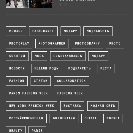
0
MODARU
FASHIONNET
МОДАРУ
МОДНАЯСЕТЬ
PHOTOPLAY
PHOTOGRAPHER
PHOTOGRAPHY
PHOTO
СОБЫТИЯ
MODA
RUSSIANBRANDS
МОДАРУ
НОВОСТИ
НЕДЕЛИ МОДЫ
МОДНАЯСЕТЬ
МЕСТА
FASHION
СТАТЬИ
COLLABORATION
PARIS FASHION WEEK
FASHION WEEK
NEW YORK FASHION WEEK
ВЫСТАВКА
МОДНАЯ СЕТЬ
РОССИЙСКИЕБРЕНДЫ
ФОТОГРАФИЯ
CHANEL
МОСКВА
BEAUTY
PARIS